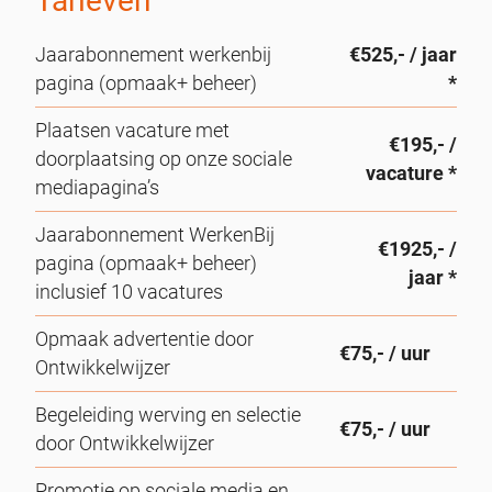
Tarieven
Jaarabonnement werkenbij
€525,- / jaar
pagina (opmaak+ beheer)
*
Plaatsen vacature met
€195,- /
doorplaatsing op onze sociale
vacature *
mediapagina’s
Jaarabonnement WerkenBij
€1925,- /
pagina (opmaak+ beheer)
jaar *
inclusief 10 vacatures
Opmaak advertentie door
€75,- / uur
Ontwikkelwijzer
Begeleiding werving en selectie
€75,- / uur
door Ontwikkelwijzer
Promotie op sociale media en