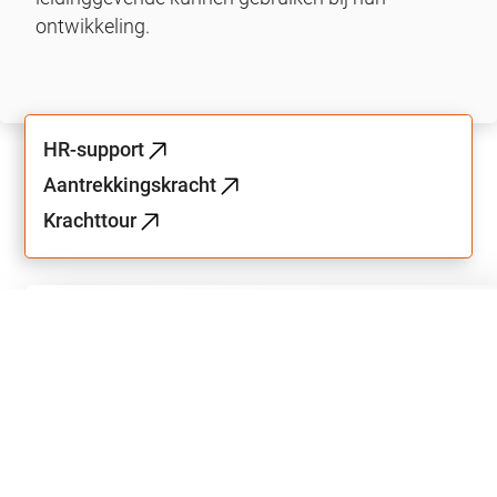
ontwikkeling.
HR-support
Aantrekkingskracht
Krachttour
Sparring partner
worden?
Ontwikkelwijzer is van meerwaarde in veel
verschillende branches in bedrijven van klein tot
groot. Wil je weten hoe we samen de zaken op orde