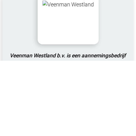
Veenman Westland b.v. is een aannemingsbedrijf
dat op het gebied van infra- en
groenvoorzieningen sinds eind jaren 80 actief is.
Veenman Westland
Het bedrijf is een familiebedrijf begonnen onder
de naam R. Veenman
groenverzorging/aannemingsbedrijf en hield zich
aan het begin bezig met onderhoud van
groenvoorzieningen en