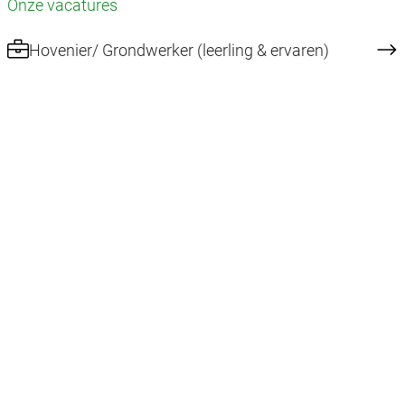
Onze vacatures
Hovenier/ Grondwerker (leerling & ervaren)
Deel via mail
Open sollicitatie
Volg onze socials
Herken jij je in bovenstaand profiel en maak je
graag deel uit van een sterke en ambitieuze
organisatie?